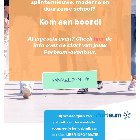
splinternieuwe, moderne en
duurzame school?
Kom aan boord!
Al ingeschreven? Check
hier
de
info over de start van jouw
Porteum-avontuur.
AANMELDEN
Bij het doorgaan van
gebruik van deze website,
accepteer je het gebruik van
cookies.
MEER INFORMATIE