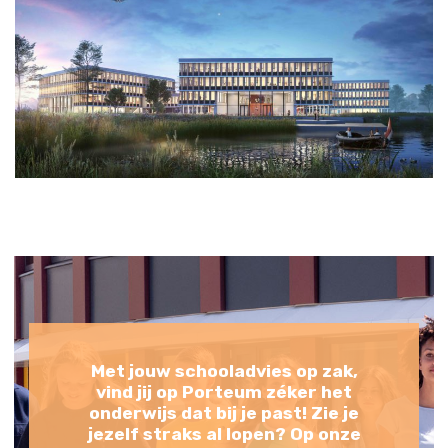
Met jouw schooladvies op zak,
vind jij op Porteum zéker het
onderwijs dat bij je past! Zie je
jezelf straks al lopen? Op onze