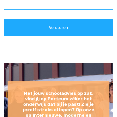
Met jouw schooladvies op zak,
vind jij op Porteum zéker het
onderwijs dat bij je past! Zie je
jezelf straks al lopen? Op onze
splinternieuwe, moderne en