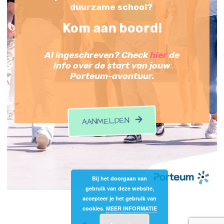
duurzame school?
Kom aan boord!
Al ingeschreven? Check
hier
de
info over de start van jouw
Porteum-avontuur.
AANMELDEN
Bij het doorgaan van
gebruik van deze website,
accepteer je het gebruik van
cookies.
MEER INFORMATIE