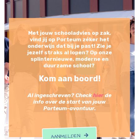
Met jouw schooladvies op zak,
vind jij op Porteum zéker het
onderwijs dat bij je past! Zie je
jezelf straks al lopen? Op onze
splinternieuwe, moderne en
duurzame school?
Kom aan boord!
Al ingeschreven? Check
hier
de
info over de start van jouw
Porteum-avontuur.
AANMELDEN