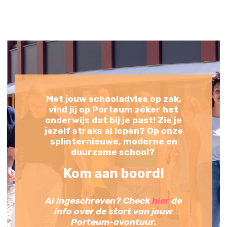
Met jouw schooladvies op zak,
vind jij op Porteum zéker het
onderwijs dat bij je past! Zie je
jezelf straks al lopen? Op onze
splinternieuwe, moderne en
duurzame school?
Kom aan boord!
Al ingeschreven? Check
hier
de
info over de start van jouw
Porteum-avontuur.