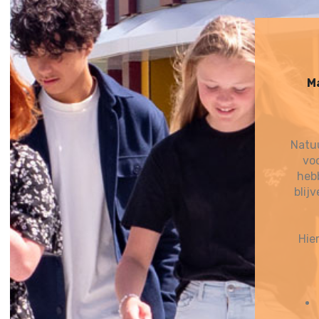
Ma
Natuu
voo
hebb
blij
Hie