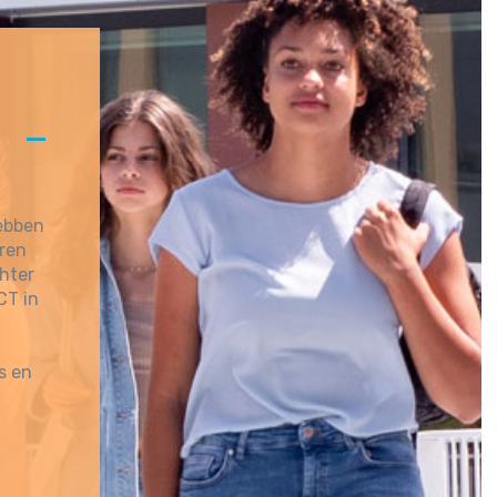
A
hebben
eren
chter
CT in
s en