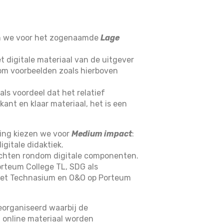
en we voor het zogenaamde
Lage
et digitale materiaal van de uitgever
om voorbeelden zoals hierboven
als voordeel dat het relatief
kant en klaar materiaal, het is een
ing kiezen we voor
Medium impact
:
gitale didaktiek.
richten rondom digitale componenten.
Porteum College TL, SDG als
 het Technasium en O&O op Porteum
organiseerd waarbij de
 online materiaal worden