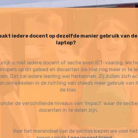
akt iedere docent op dezelfde manier gebruik van de
laptop?
rlijk is niet iedere docent of sectie even ICT-vaardig. We 
rlopers op dit gebied en docenten die hier nog meer in te l
en. Dat zal iedere leerling wel herkennen. Zij zullen zich e
ven ontwikkelen in de richting van steeds meer gebruik van I
de klas.
ronder de verschillende niveaus van ‘Impact’ waar de sectie
docenten in te delen zijn.
Voor het merendeel van de secties kiezen we voor het
zogenaamde
Lage impact blend
.