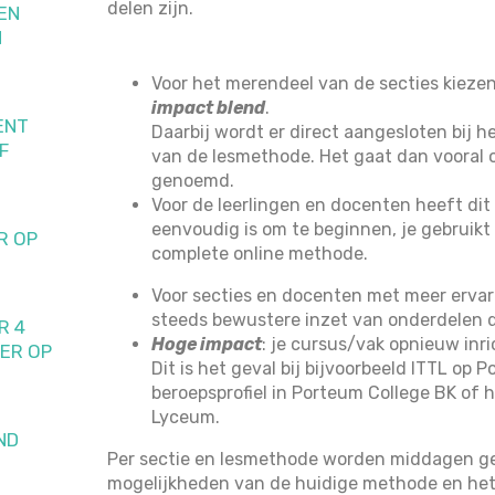
delen zijn.
EN
N
Voor het merendeel van de secties kiez
impact blend
.
ENT
Daarbij wordt er direct aangesloten bij h
F
van de lesmethode. Het gaat dan vooral 
genoemd.
Voor de leerlingen en docenten heeft dit 
eenvoudig is om te beginnen, je gebruikt 
R OP
complete online methode.
Voor secties en docenten met meer ervar
steeds bewustere inzet van onderdelen di
R 4
Hoge impact
: je cursus/vak opnieuw in
ER OP
Dit is het geval bij bijvoorbeeld ITTL op 
beroepsprofiel in Porteum College BK of
Lyceum.
ND
Per sectie en lesmethode worden middagen ge
mogelijkheden van de huidige methode en het