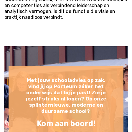
en competenties als verbindend leiderschap en
analytisch vermogen, is dit de functie die visie en
praktijk naadloos verbindt.
Met jouw schooladvies op zak,
vind jij op Porteum zéker het
onderwijs dat bij je past! Zie je
jezelf straks al lopen? Op onze
splinternieuwe, moderne en
duurzame school?
Kom aan boord!