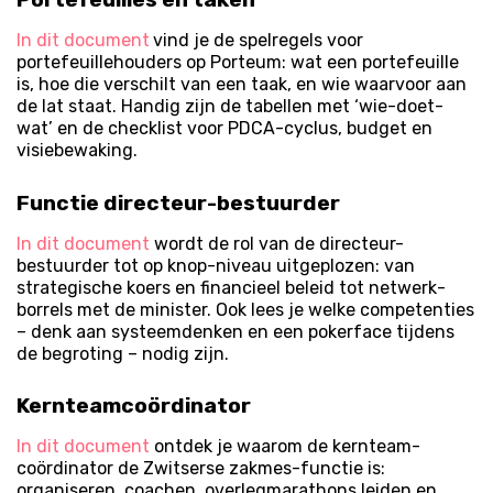
In dit document
vind je de spelregels voor
portefeuillehouders op Porteum: wat een portefeuille
is, hoe die verschilt van een taak, en wie waarvoor aan
de lat staat. Handig zijn de tabellen met ‘wie-doet-
wat’ en de checklist voor PDCA-cyclus, budget en
visie­bewaking.
Functie directeur-bestuurder
In dit document
wordt de rol van de directeur-
bestuurder tot op knop-niveau uitgeplozen: van
strategische koers en financieel beleid tot netwerk­
borrels met de minister. Ook lees je welke competenties
– denk aan systeemdenken en een pokerface tijdens
de begroting – nodig zijn.
Kernteam­coördinator
In dit document
ontdek je waarom de kernteam­
coördinator de Zwitserse zakmes-functie is:
organiseren, coachen, overleg­marathons leiden en