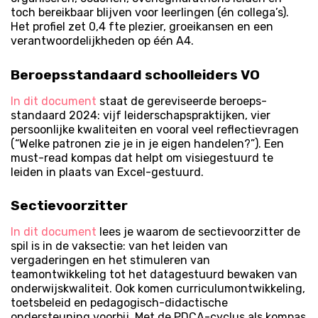
toch bereikbaar blijven voor leerlingen (én collega’s).
Het profiel zet 0,4 fte plezier, groeikansen en een
verantwoordelijkheden op één A4.
Beroepsstandaard schoolleiders VO
In dit document
staat de gereviseerde beroeps­
standaard 2024: vijf leiderschaps­praktijken, vier
persoonlijke kwaliteiten en vooral veel reflectie­vragen
(“Welke patronen zie je in je eigen handelen?”). Een
must-read kompas dat helpt om visiegestuurd te
leiden in plaats van Excel-gestuurd.
Sectievoorzitter
In dit document
lees je waarom de sectievoorzitter de
spil is in de vaksectie: van het leiden van
vergaderingen en het stimuleren van
teamontwikkeling tot het datagestuurd bewaken van
onderwijskwaliteit. Ook komen curriculumontwikkeling,
toetsbeleid en pedagogisch-didactische
ondersteuning voorbij. Met de PDCA-cyclus als kompas